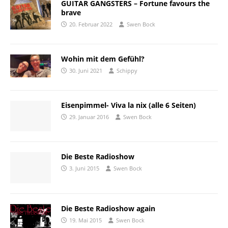
GUITAR GANGSTERS – Fortune favours the
brave
20. Februar 2022
Swen Bock
Wohin mit dem Gefühl?
30. Juni 2021
Schippy
Eisenpimmel- Viva la nix (alle 6 Seiten)
29. Januar 2016
Swen Bock
Die Beste Radioshow
3. Juni 2015
Swen Bock
Die Beste Radioshow again
19. Mai 2015
Swen Bock