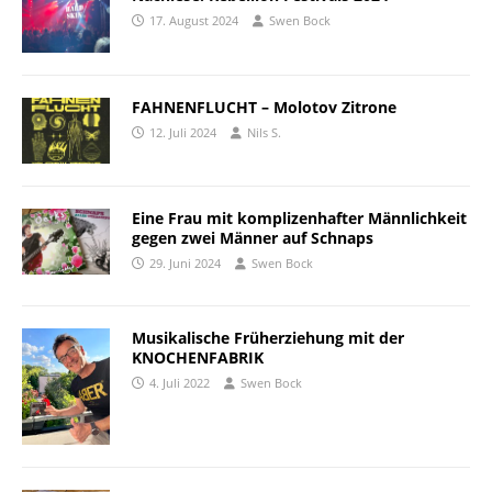
17. August 2024
Swen Bock
FAHNENFLUCHT – Molotov Zitrone
12. Juli 2024
Nils S.
Eine Frau mit komplizenhafter Männlichkeit
gegen zwei Männer auf Schnaps
29. Juni 2024
Swen Bock
Musikalische Früherziehung mit der
KNOCHENFABRIK
4. Juli 2022
Swen Bock