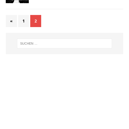
«
1
2