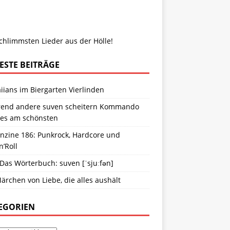
chlimmsten Lieder aus der Hölle!
ESTE BEITRÄGE
ians im Biergarten Vierlinden
end andere suven scheitern Kommando
ies am schönsten
anzine 186: Punkrock, Hardcore und
n’Roll
 Das Wörterbuch: suven [ˈsjuːfən]
ärchen von Liebe, die alles aushält
EGORIEN