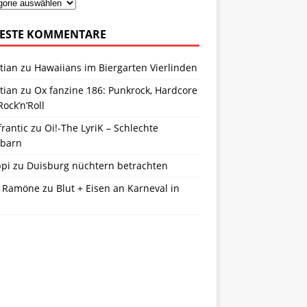
ESTE KOMMENTARE
tian
zu
Hawaiians im Biergarten Vierlinden
tian
zu
Ox fanzine 186: Punkrock, Hardcore
ock’n’Roll
frantic
zu
Oi!-The LyriK – Schlechte
barn
ppi
zu
Duisburg nüchtern betrachten
 Ramöne
zu
Blut + Eisen an Karneval in