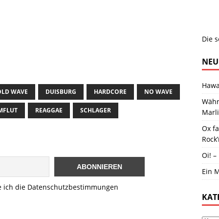
Die s
NEU
Hawai
OLD WAVE
DUISBURG
HARDCORE
NO WAVE
Währ
MFLUT
REAGGAE
SCHLAGER
Marl
Ox f
Rock’
Oi! –
Ein M
e ich die Datenschutzbestimmungen
KAT