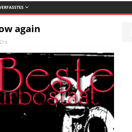
VERFASSTES
how again
0