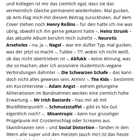
und Kollegen ist mir das ziemlich egal, dass sie das
vermeintlich Gleiche permanent wiederholen. Mal gucken,
ob Anti-Flag mich mit diesem Beitrag zurückholen. Auf dem
Cover stehen noch
Henry Rollins
– für den hatte ich nie was
übrig, obwohl ich ihn gerne gekannt hätte –,
Heinz Strunk
–
das aktuelle Album berührt mich zutiefst –,
Neurotic
Arseholes
– na, ja –,
Nagel
– war ein dufter Typ, mal gucken,
was der jetzt so macht –, Tubbe – ???, wobei ich nicht weiß,
ob das nicht übertrieben ist –,
Abfukk
– keine Ahnung, was
die so machen, aber ich assoziiere studentisch–vegane
Verbindungen dahinter –,
Die Schwarzen Schafe
– das kann
doch nicht alles gewesen sein, Armin! –,
The Kids
– bestimmt
ein Kurzinterview –,
Adam Angst
– extrem gelungene
Alliterationen im Bandnahmen wecken eine ziemlich hohe
Erwartung –,
Mr Irish Bastards
– hau mir ab mit
Blockflötenpunk!!! –,
Schmutzstaffel
– gibt es Nix Gut
eigentlich noch? –,
Misantropic
– kann nur gruseliger
Prügelpunk mit Crusteinschlag oder Screamo aus
Skandinavien sein – und
Social Distortion
– fanden in den
90ern alle super und den meisten (auch mir) ist das heute