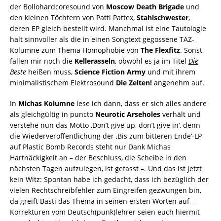
der Bollohardcoresound von
Moscow Death Brigade
und
den kleinen Töchtern von Patti Pattex,
Stahlschwester
,
deren EP gleich bestellt wird. Manchmal ist eine Tautologie
halt sinnvoller als die in einen Songtext gegossene TAZ-
Kolumne zum Thema Homophobie von
The Flexfitz
. Sonst
fallen mir noch die
Kellerasseln
, obwohl es ja im Titel
Die
Beste
heißen muss,
Science Fiction Army
und mit ihrem
minimalistischem Elektrosound
Die Zelten!
angenehm auf.
In
Michas Kolumne
lese ich dann, dass er sich alles andere
als gleichgültig in puncto
Neurotic Arseholes
verhält und
verstehe nun das Motto ‚Don’t give up, don’t give in‘, denn
die Wiederveröffentlichung der ‚Bis zum bitteren Ende‘-LP
auf Plastic Bomb Records steht nur Dank Michas
Hartnäckigkeit an – der Beschluss, die Scheibe in den
nächsten Tagen aufzulegen, ist gefasst –. Und das ist jetzt
kein Witz: Spontan habe ich gedacht, dass ich bezüglich der
vielen Rechtschreibfehler zum Eingreifen gezwungen bin,
da greift Basti das Thema in seinen ersten Worten auf –
Korrekturen vom Deutsch(punk)lehrer seien euch hiermit