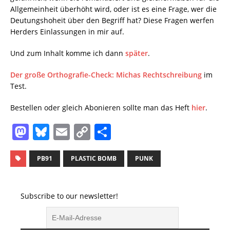
Allgemeinheit überhöht wird, oder ist es eine Frage, wer die
Deutungshoheit über den Begriff hat? Diese Fragen werfen
Herders Einlassungen in mir auf.
Und zum Inhalt komme ich dann
später
.
Der große Orthografie-Check: Michas Rechtschreibung
im
Test.
Bestellen oder gleich Abonieren sollte man das Heft
hier
.
M
Bl
E
C
T
a
u
m
o
ei
st
e
ai
p
le
PB91
PLASTIC BOMB
PUNK
o
s
l
y
n
d
k
Li
Subscribe to our newsletter!
o
y
n