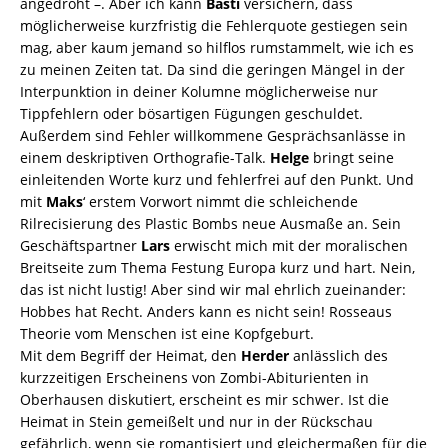
angedroht –. Aber ich kann
Basti
versichern, dass
möglicherweise kurzfristig die Fehlerquote gestiegen sein
mag, aber kaum jemand so hilflos rumstammelt, wie ich es
zu meinen Zeiten tat. Da sind die geringen Mängel in der
Interpunktion in deiner Kolumne möglicherweise nur
Tippfehlern oder bösartigen Fügungen geschuldet.
Außerdem sind Fehler willkommene Gesprächsanlässe in
einem deskriptiven Orthografie-Talk.
Helge
bringt seine
einleitenden Worte kurz und fehlerfrei auf den Punkt. Und
mit
Maks
‘ erstem Vorwort nimmt die schleichende
Rilrecisierung des Plastic Bombs neue Ausmaße an. Sein
Geschäftspartner
Lars
erwischt mich mit der moralischen
Breitseite zum Thema Festung Europa kurz und hart. Nein,
das ist nicht lustig! Aber sind wir mal ehrlich zueinander:
Hobbes hat Recht. Anders kann es nicht sein! Rosseaus
Theorie vom Menschen ist eine Kopfgeburt.
Mit dem Begriff der Heimat, den
Herder
anlässlich des
kurzzeitigen Erscheinens von Zombi-Abiturienten in
Oberhausen diskutiert, erscheint es mir schwer. Ist die
Heimat in Stein gemeißelt und nur in der Rückschau
gefährlich, wenn sie romantisiert und gleichermaßen für die