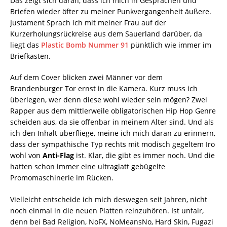
Das zeigt sich daran, dass ich mich in Gesprächen und
Briefen wieder öfter zu meiner Punkvergangenheit äußere.
Justament Sprach ich mit meiner Frau auf der
Kurzerholungsrückreise aus dem Sauerland darüber, da
liegt das
Plastic Bomb Nummer 91
pünktlich wie immer im
Briefkasten.
Auf dem Cover blicken zwei Männer vor dem
Brandenburger Tor ernst in die Kamera. Kurz muss ich
überlegen, wer denn diese wohl wieder sein mögen? Zwei
Rapper aus dem mittlerweile obligatorischen Hip Hop Genre
scheiden aus, da sie offenbar in meinem Alter sind. Und als
ich den Inhalt überfliege, meine ich mich daran zu erinnern,
dass der sympathische Typ rechts mit modisch gegeltem Iro
wohl von
Anti-Flag
ist. Klar, die gibt es immer noch. Und die
hatten schon immer eine ultraglatt gebügelte
Promomaschinerie im Rücken.
Vielleicht entscheide ich mich deswegen seit Jahren, nicht
noch einmal in die neuen Platten reinzuhören. Ist unfair,
denn bei Bad Religion, NoFX, NoMeansNo, Hard Skin, Fugazi