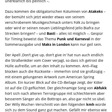
unerklärlich bis peinlich –.
Dazu kommen die obligatorischen Kolumnen von
Atakeks
–
der bemüht sich jetzt wieder etwas von seinem
verschrobenem Musikgeschmack unters Folk zu bringen
oder wird er seinen neuen Lieblingsfeind Jello Biafra zur
Strecken bringen? – und
Basti
– alles ist möglich –. Gespür
für Timing beweist das Thema
Punk und Karneval
in der
Sommerausgabe und
Maks in London
kann nur geil sein.
Der Apell ‚Don’t give up, don’t give in‘ hat nun auch endlich
die Straßenköter vom Cover verjagt, so dass ich getrost die
Hülle aufreiße, um an den Inhalt zu kommen. Anti–Flag
blocken auch die Rückseite – immerhin sind sie großzügig –
mit einem gelungenen Artwork zum American Spring
Album. Ein kurzer Blick auf die CD–Beilage zeigt, der Köter
ist auf die CD geflüchtet. Der gleichnamige Song von
Abfukk
hört sich nach älteren Terrorgruppe mit schlechterem aber
besserem Sänger als die Bottrops an, also gar nicht so übel.
Der Willy Wucher–Verschnitt von den folgenden
kmh
würde
sich zu dem Sound ganz gut machen. Gefällt mir ebenso wie