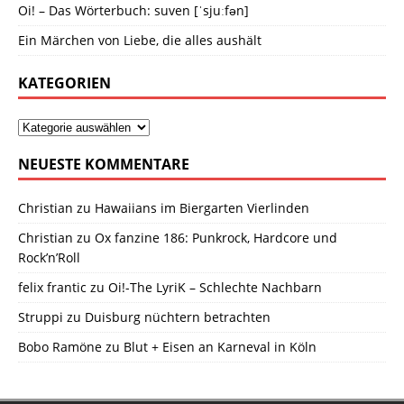
Oi! – Das Wörterbuch: suven [ˈsjuːfən]
Ein Märchen von Liebe, die alles aushält
KATEGORIEN
NEUESTE KOMMENTARE
Christian
zu
Hawaiians im Biergarten Vierlinden
Christian
zu
Ox fanzine 186: Punkrock, Hardcore und
Rock’n’Roll
felix frantic
zu
Oi!-The LyriK – Schlechte Nachbarn
Struppi
zu
Duisburg nüchtern betrachten
Bobo Ramöne
zu
Blut + Eisen an Karneval in Köln