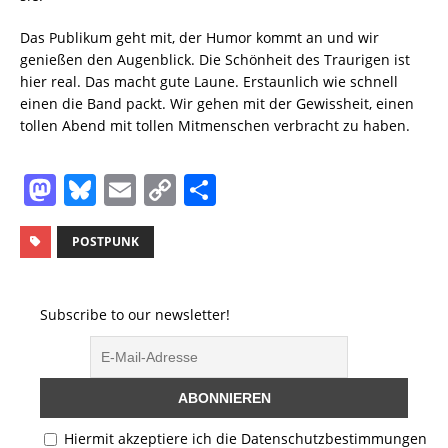
Das Publikum geht mit, der Humor kommt an und wir
genießen den Augenblick. Die Schönheit des Traurigen ist
hier real. Das macht gute Laune. Erstaunlich wie schnell
einen die Band packt. Wir gehen mit der Gewissheit, einen
tollen Abend mit tollen Mitmenschen verbracht zu haben.
M
Bl
E
C
T
a
u
m
o
ei
st
e
ai
p
le
POSTPUNK
o
s
l
y
n
d
k
Li
Subscribe to our newsletter!
o
y
n
n
k
Hiermit akzeptiere ich die Datenschutzbestimmungen