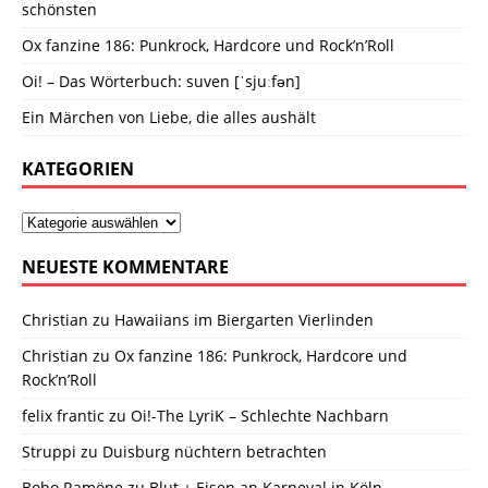
schönsten
Ox fanzine 186: Punkrock, Hardcore und Rock’n’Roll
Oi! – Das Wörterbuch: suven [ˈsjuːfən]
Ein Märchen von Liebe, die alles aushält
KATEGORIEN
NEUESTE KOMMENTARE
Christian
zu
Hawaiians im Biergarten Vierlinden
Christian
zu
Ox fanzine 186: Punkrock, Hardcore und
Rock’n’Roll
felix frantic
zu
Oi!-The LyriK – Schlechte Nachbarn
Struppi
zu
Duisburg nüchtern betrachten
Bobo Ramöne
zu
Blut + Eisen an Karneval in Köln