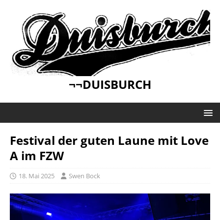
¬¬DUISBURCH
Festival der guten Laune mit Love
A im FZW
18. Mai 2025
Swen Bock