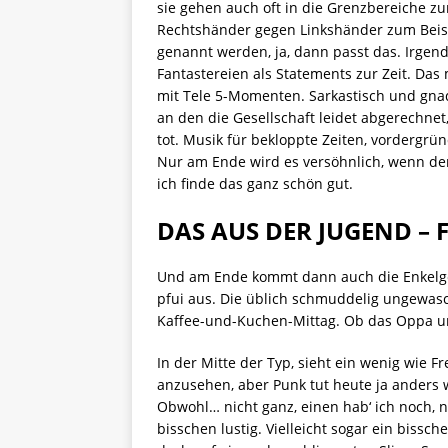
sie gehen auch oft in die Grenzbereiche zu
Rechtshänder gegen Linkshänder zum Beisp
genannt werden, ja, dann passt das. Irgen
Fantastereien als Statements zur Zeit. Das
mit Tele 5-Momenten. Sarkastisch und gnad
an den die Gesellschaft leidet abgerechnet,
tot. Musik für bekloppte Zeiten, vordergrü
Nur am Ende wird es versöhnlich, wenn d
ich finde das ganz schön gut.
DAS AUS DER JUGEND – F
Und am Ende kommt dann auch die Enkelgen
pfui aus. Die üblich schmuddelig ungewas
Kaffee-und-Kuchen-Mittag. Ob das Oppa un
In der Mitte der Typ, sieht ein wenig wie 
anzusehen, aber Punk tut heute ja anders
Obwohl… nicht ganz, einen hab‘ ich noch, n
bisschen lustig. Vielleicht sogar ein bisschen