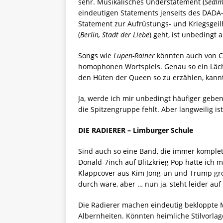
sehr. Musikalisches Understatement (
Sedlm
eindeutigen Statements jenseits des DAD
Statement zur Aufrüstungs- und Kriegsgeilhe
(
Berlin, Stadt der Liebe
) geht, ist unbedingt 
Songs wie
Lupen-Rainer
könnten auch von C
homophonen Wortspiels. Genau so ein Läch
den Hüten der Queen so zu erzählen, kann
Ja, werde ich mir unbedingt häufiger gebe
die Spitzengruppe fehlt. Aber langweilig ist
DIE RADIERER – Limburger Schule
Sind auch so eine Band, die immer komplett
Donald-7inch auf Blitzkrieg Pop hatte ich 
Klappcover aus Kim Jong-un und Trump groß
durch wäre, aber … nun ja, steht leider au
Die Radierer machen eindeutig bekloppte M
Albernheiten. Könnten heimliche Stilvorlag