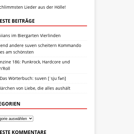
chlimmsten Lieder aus der Hölle!
ESTE BEITRÄGE
ians im Biergarten Vierlinden
end andere suven scheitern Kommando
ies am schönsten
anzine 186: Punkrock, Hardcore und
n’Roll
 Das Wörterbuch: suven [ˈsjuːfən]
ärchen von Liebe, die alles aushält
EGORIEN
ESTE KOMMENTARE