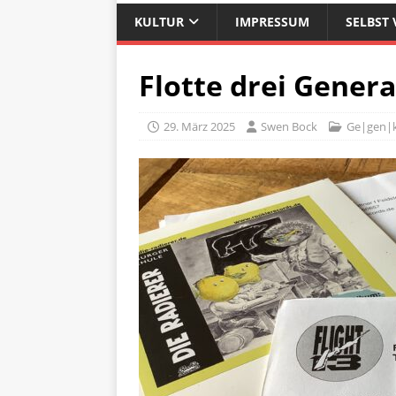
KULTUR
IMPRESSUM
SELBST 
Flotte drei Gener
29. März 2025
Swen Bock
Ge|gen|k