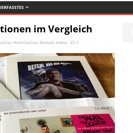
VERFASSTES
ationen im Vergleich
ul|tur
,
Hoch|kul|tur
,
Konsum
,
Kultur
0