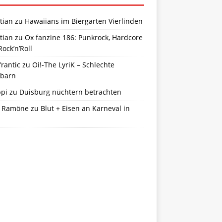
tian
zu
Hawaiians im Biergarten Vierlinden
tian
zu
Ox fanzine 186: Punkrock, Hardcore
ock’n’Roll
frantic
zu
Oi!-The LyriK – Schlechte
barn
ppi
zu
Duisburg nüchtern betrachten
 Ramöne
zu
Blut + Eisen an Karneval in