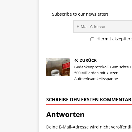
o
s
l
y
n
d
k
Li
Subscribe to our newsletter!
o
y
n
n
k
Hiermit akzeptier
ZURÜCK
Gedankenprotokoll: Gemischte T
500 Milliarden mit kurzer
Aufmerksamkeitsspanne
SCHREIBE DEN ERSTEN KOMMENTAR
Antworten
Deine E-Mail-Adresse wird nicht veröffentli