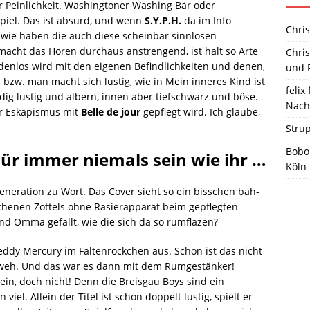
r Peinlichkeit. Washingtoner Washing Bär oder
iel. Das ist absurd, und wenn
S.Y.P.H.
da im Info
Chris
dwie haben die auch diese scheinbar sinnlosen
 macht das Hören durchaus anstrengend, ist halt so Arte
Chris
enlos wird mit den eigenen Befindlichkeiten und denen,
und R
 bzw. man macht sich lustig, wie in Mein inneres Kind ist
felix 
ndig lustig und albern, innen aber tiefschwarz und böse.
Nach
er Eskapismus mit
Belle de jour
gepflegt wird. Ich glaube,
Stru
Bobo
ür immer niemals sein wie ihr …
Köln
eration zu Wort. Das Cover sieht so ein bisschen bah-
chenen Zottels ohne Rasierapparat beim gepflegten
d Omma gefällt, wie die sich da so rumfläzen?
Freddy Mercury im Faltenröckchen aus. Schön ist das nicht
 weh. Und das war es dann mit dem Rumgestänker!
ein, doch nicht! Denn die Breisgau Boys sind ein
 viel. Allein der Titel ist schon doppelt lustig, spielt er