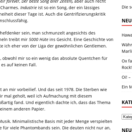
eir forever, Der beste Song aller Zeiten
), aber auch recht
Die s
A-Charmes.
Industrie
ist so ein Song, der ein lässiges
iheit dieser Tage ist. Auch die Gentrifizierungskritik
NEU
anschlussfähig.
hefdenker sein, man schmunzelt angesichts des
Hawai
eln treibt mir
5000 Hüte
ins Gesicht. Eine Geschichte von
Währ
te ich eher von der Liga der gewöhnlichen Gentlemen.
Marl
n, obwohl mir so ein wenig das absolute Quentchen für
Ox f
 es auf keinen Fall.
Rock’
Oi! –
Ein M
 an mir vorbeilief. Und das seit 1978. Die Sterben wie
mir mal geholt, weil ich Aufmachung mit diesem
KAT
artig fand. Und eigentlich dachte ich, dass das Thema
f einem anderen Papier.
usik. Minimalistische Basis mit jeder Menge verspielten
e für viele Phantombands sein. Die deuten nicht nur an,
NEU