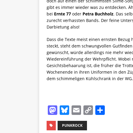
doch auf einen der schlimmsten Slime-Song
gibt es immer wieder was zu entdecken. Ähnl
bei
Ernte 77
oder
Petra Buchholz
. Das sel
zurecht verhassten Bands. Der feine Unters
Darbietung also!
Dass die Texte meist einen ernsten Bezug h
steckt, steht dem schwungvollen Gutfinden
gewünscht, würde allerdings nie mehr wie
Wiedereinführung der Wehrpflicht. Wobei mi
Gesichtsbehaarung ist, die früher die Tro
Wochenende in ihren Uniformen in den Züg
dem schimmeligen Kühlschrank in der WG.
M
Bl
E
C
T
a
u
m
o
ei
st
e
ai
p
le
PUNKROCK