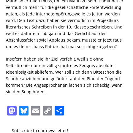
Mann so erfüllen muss, um ein Mann zu sein. Damit hat er
vermutlich mehr für die gesellschaftliche Fortentwicklung
getan, als jede Internetempörungswelle es je tun werden
wird. Den Text dazu haben sie vermutlich im Projektkurs
literarisches Schreiben in der 10. Klasse geschrieben. Und
weil es dafür ein Lob gab und das Gedicht auf der
Abschlussfeier soviel Applaus bekam, musste er jetzt raus,
um es dem schaiss Patriarchat mal so richtig zu geben?
Insofern haben sie ihr Ziel verfehlt, weil sie ohne
Selbstironie nur ein völlig sinnfreies Zeugnis absoluter
Ideenlosigkeit abliefern. Wer soll sich denn Bitteschön die
Schuhe anziehen und geläutert auf den Pfad der Tugend
kommen? Die Angesprochenen lachen sich scheckig, wenn
sie den Song hören.
M
Bl
E
C
T
a
u
m
o
ei
st
e
ai
p
le
Subscribe to our newsletter!