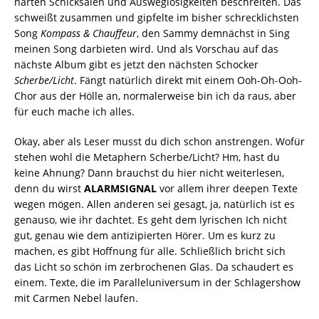
harten Schicksalen und Ausweglosigkeiten beschreiten. Das
schweißt zusammen und gipfelte im bisher schrecklichsten
Song
Kompass & Chauffeur
, den Sammy demnächst in Sing
meinen Song darbieten wird. Und als Vorschau auf das
nächste Album gibt es jetzt den nächsten Schocker
Scherbe/Licht
. Fängt natürlich direkt mit einem Ooh-Oh-Ooh-
Chor aus der Hölle an, normalerweise bin ich da raus, aber
für euch mache ich alles.
Okay, aber als Leser musst du dich schon anstrengen. Wofür
stehen wohl die Metaphern Scherbe/Licht? Hm, hast du
keine Ahnung? Dann brauchst du hier nicht weiterlesen,
denn du wirst
ALARMSIGNAL
vor allem ihrer deepen Texte
wegen mögen. Allen anderen sei gesagt, ja, natürlich ist es
genauso, wie ihr dachtet. Es geht dem lyrischen Ich nicht
gut, genau wie dem antizipierten Hörer. Um es kurz zu
machen, es gibt Hoffnung für alle. Schließlich bricht sich
das Licht so schön im zerbrochenen Glas. Da schaudert es
einem. Texte, die im Paralleluniversum in der Schlagershow
mit Carmen Nebel laufen.