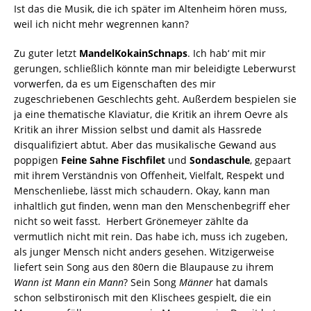
Ist das die Musik, die ich später im Altenheim hören muss,
weil ich nicht mehr wegrennen kann?
Zu guter letzt
MandelKokainSchnaps
. Ich hab‘ mit mir
gerungen, schließlich könnte man mir beleidigte Leberwurst
vorwerfen, da es um Eigenschaften des mir
zugeschriebenen Geschlechts geht. Außerdem bespielen sie
ja eine thematische Klaviatur, die Kritik an ihrem Oevre als
Kritik an ihrer Mission selbst und damit als Hassrede
disqualifiziert abtut. Aber das musikalische Gewand aus
poppigen
Feine Sahne Fischfilet
und
Sondaschule
, gepaart
mit ihrem Verständnis von Offenheit, Vielfalt, Respekt und
Menschenliebe, lässt mich schaudern. Okay, kann man
inhaltlich gut finden, wenn man den Menschenbegriff eher
nicht so weit fasst. Herbert Grönemeyer zählte da
vermutlich nicht mit rein. Das habe ich, muss ich zugeben,
als junger Mensch nicht anders gesehen. Witzigerweise
liefert sein Song aus den 80ern die Blaupause zu ihrem
Wann ist Mann ein Mann
? Sein Song
Männer
hat damals
schon selbstironisch mit den Klischees gespielt, die ein