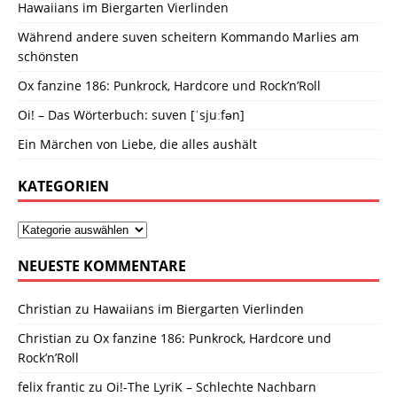
Hawaiians im Biergarten Vierlinden
Während andere suven scheitern Kommando Marlies am
schönsten
Ox fanzine 186: Punkrock, Hardcore und Rock’n’Roll
Oi! – Das Wörterbuch: suven [ˈsjuːfən]
Ein Märchen von Liebe, die alles aushält
KATEGORIEN
NEUESTE KOMMENTARE
Christian
zu
Hawaiians im Biergarten Vierlinden
Christian
zu
Ox fanzine 186: Punkrock, Hardcore und
Rock’n’Roll
felix frantic
zu
Oi!-The LyriK – Schlechte Nachbarn