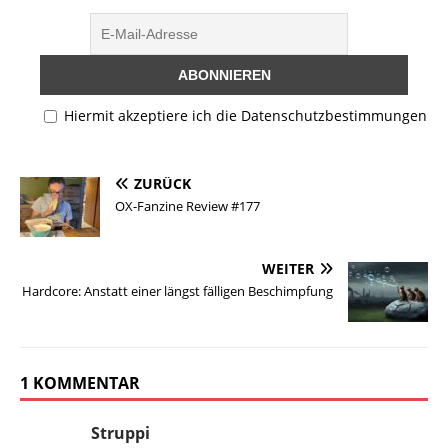
o
s
l
y
n
d
k
Li
o
y
n
n
k
Hiermit akzeptiere ich die Datenschutzbestimmungen
ZURÜCK
OX-Fanzine Review #177
WEITER
Hardcore: Anstatt einer längst fälligen Beschimpfung
1 KOMMENTAR
Struppi