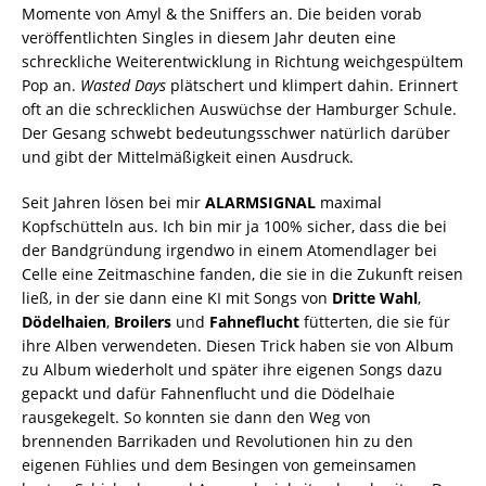
Momente von Amyl & the Sniffers an. Die beiden vorab
veröffentlichten Singles in diesem Jahr deuten eine
schreckliche Weiterentwicklung in Richtung weichgespültem
Pop an.
Wasted Days
plätschert und klimpert dahin. Erinnert
oft an die schrecklichen Auswüchse der Hamburger Schule.
Der Gesang schwebt bedeutungsschwer natürlich darüber
und gibt der Mittelmäßigkeit einen Ausdruck.
Seit Jahren lösen bei mir
ALARMSIGNAL
maximal
Kopfschütteln aus. Ich bin mir ja 100% sicher, dass die bei
der Bandgründung irgendwo in einem Atomendlager bei
Celle eine Zeitmaschine fanden, die sie in die Zukunft reisen
ließ, in der sie dann eine KI mit Songs von
Dritte Wahl
,
Dödelhaien
,
Broilers
und
Fahneflucht
fütterten, die sie für
ihre Alben verwendeten. Diesen Trick haben sie von Album
zu Album wiederholt und später ihre eigenen Songs dazu
gepackt und dafür Fahnenflucht und die Dödelhaie
rausgekegelt. So konnten sie dann den Weg von
brennenden Barrikaden und Revolutionen hin zu den
eigenen Fühlies und dem Besingen von gemeinsamen