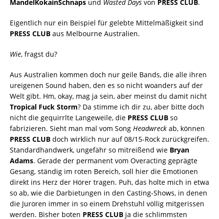
MandelKokainSchnaps
und
Wasted Days
von
PRESS CLUB
.
Eigentlich
nur ein Beispiel für gelebte Mittelmäßigkeit sind
PRESS CLUB
aus Melbourne Australien.
Wie
, fragst du?
Aus Australien kommen doch nur geile Bands, die alle ihren
ureigenen Sound haben, den es so nicht woanders auf der
Welt gibt. Hm, okay, mag ja sein, aber meinst du damit nicht
Tropical Fuck Storm
? Da stimme ich dir zu, aber bitte doch
nicht die gequirrlte Langeweile, die
PRESS CLUB
so
fabrizieren. Sieht man mal vom Song
Headwreck
ab, können
PRESS CLUB
doch wirklich nur auf 08/15-Rock zurückgreifen.
Standardhandwerk, ungefähr so mitreißend wie
Bryan
Adams
. Gerade der permanent vom Overacting geprägte
Gesang, ständig im roten Bereich, soll hier die Emotionen
direkt ins Herz der Hörer tragen. Puh, das holte mich in etwa
so ab, wie die Darbietungen in den Casting-Shows, in denen
die Juroren immer in so einem Drehstuhl völlig mitgerissen
werden. Bisher boten
PRESS CLUB
ja die schlimmsten