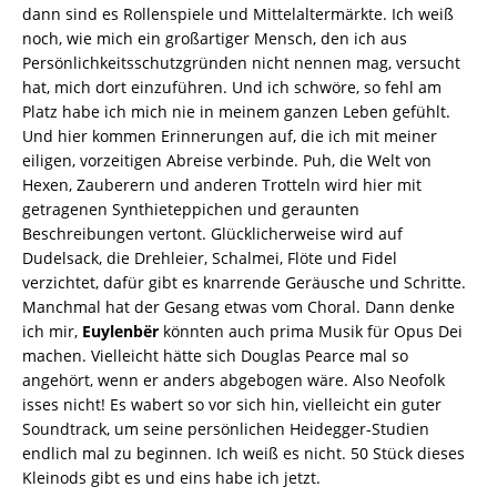
dann sind es Rollenspiele und Mittelaltermärkte. Ich weiß
noch, wie mich ein großartiger Mensch, den ich aus
Persönlichkeitsschutzgründen nicht nennen mag, versucht
hat, mich dort einzuführen. Und ich schwöre, so fehl am
Platz habe ich mich nie in meinem ganzen Leben gefühlt.
Und hier kommen Erinnerungen auf, die ich mit meiner
eiligen, vorzeitigen Abreise verbinde. Puh, die Welt von
Hexen, Zauberern und anderen Trotteln wird hier mit
getragenen Synthieteppichen und geraunten
Beschreibungen vertont. Glücklicherweise wird auf
Dudelsack, die Drehleier, Schalmei, Flöte und Fidel
verzichtet, dafür gibt es knarrende Geräusche und Schritte.
Manchmal hat der Gesang etwas vom Choral. Dann denke
ich mir,
Euylenb​ë​r
könnten auch prima Musik für Opus Dei
machen. Vielleicht hätte sich Douglas Pearce mal so
angehört, wenn er anders abgebogen wäre. Also Neofolk
isses nicht! Es wabert so vor sich hin, vielleicht ein guter
Soundtrack, um seine persönlichen Heidegger-Studien
endlich mal zu beginnen. Ich weiß es nicht. 50 Stück dieses
Kleinods gibt es und eins habe ich jetzt.