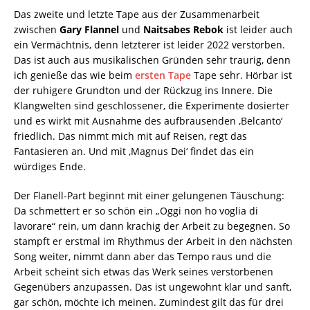
Das zweite und letzte Tape aus der Zusammenarbeit
zwischen
Gary Flannel
und
Naitsabes Rebok
ist leider auch
ein Vermächtnis, denn letzterer ist leider 2022 verstorben.
Das ist auch aus musikalischen Gründen sehr traurig, denn
ich genieße das wie beim
ersten Tape
Tape sehr. Hörbar ist
der ruhigere Grundton und der Rückzug ins Innere. Die
Klangwelten sind geschlossener, die Experimente dosierter
und es wirkt mit Ausnahme des aufbrausenden ‚Belcanto‘
friedlich. Das nimmt mich mit auf Reisen, regt das
Fantasieren an. Und mit ‚Magnus Dei‘ findet das ein
würdiges Ende.
Der Flanell-Part beginnt mit einer gelungenen Täuschung:
Da schmettert er so schön ein „Oggi non ho voglia di
lavorare“ rein, um dann krachig der Arbeit zu begegnen. So
stampft er erstmal im Rhythmus der Arbeit in den nächsten
Song weiter, nimmt dann aber das Tempo raus und die
Arbeit scheint sich etwas das Werk seines verstorbenen
Gegenübers anzupassen. Das ist ungewohnt klar und sanft,
gar schön, möchte ich meinen. Zumindest gilt das für drei