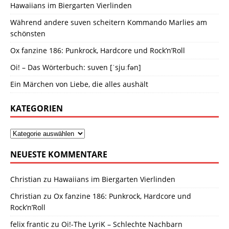
Hawaiians im Biergarten Vierlinden
Während andere suven scheitern Kommando Marlies am
schönsten
Ox fanzine 186: Punkrock, Hardcore und Rock’n’Roll
Oi! – Das Wörterbuch: suven [ˈsjuːfən]
Ein Märchen von Liebe, die alles aushält
KATEGORIEN
NEUESTE KOMMENTARE
Christian
zu
Hawaiians im Biergarten Vierlinden
Christian
zu
Ox fanzine 186: Punkrock, Hardcore und
Rock’n’Roll
felix frantic
zu
Oi!-The LyriK – Schlechte Nachbarn