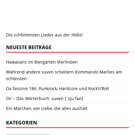
Die schlimmsten Lieder aus der Hölle!
NEUESTE BEITRÄGE
Hawaiians im Biergarten Vierlinden
Während andere suven scheitern Kommando Marlies am
schönsten
Ox fanzine 186: Punkrock, Hardcore und Rock’n’Roll
Oi! – Das Wörterbuch: suven [ˈsjuːfən]
Ein Märchen von Liebe, die alles aushält
KATEGORIEN