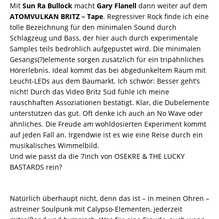
Mit
Sun Ra Bullock
macht
Gary Flanell
dann weiter auf dem
ATOMVULKAN BRITZ – Tape
. Regressiver Rock finde ich eine
tolle Bezeichnung für den minimalen Sound durch
Schlagzeug und Bass, der hier auch durch experimentale
Samples teils bedrohlich aufgepustet wird. Die minimalen
Gesangs(?)elemente sorgen zusätzlich für ein tripähnliches
Hörerlebnis. Ideal kommt das bei abgedunkeltem Raum mit
Leucht-LEDs aus dem Baumarkt. Ich schwör: Besser geht’s
nicht! Durch das Video Britz Süd fühle ich meine
rauschhaften Assoziationen bestätigt. Klar, die Dubelemente
unterstützen das gut. Oft denke ich auch an No Wave oder
ähnliches. Die Freude am wohldosierten Experiment kommt
auf jeden Fall an. Irgendwie ist es wie eine Reise durch ein
musikalisches Wimmelbild.
Und wie passt da die 7inch von OSEKRE & THE LUCKY
BASTARDS rein?
Natürlich überhaupt nicht, denn das ist – in meinen Ohren –
astreiner Soulpunk mit Calypso-Elementen, jederzeit