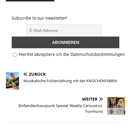
d
k
Li
o
y
n
Subscribe to our newsletter!
n
k
Hiermit akzeptiere ich die Datenschutzbestimmungen
ZURÜCK
Musikalische Früherziehung mit der KNOCHENFABRIK
WEITER
Einfamilienhauspunk Spezial: Weekly Carouse vs.
Fornhorst