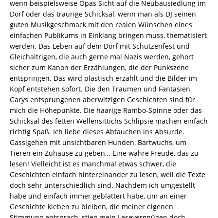
wenn beispielsweise Opas Sicht auf die Neubausiedlung im
Dorf oder das traurige Schicksal, wenn man als DJ seinen
guten Musikgeschmack mit den realen Wünschen eines
einfachen Publikums in Einklang bringen muss, thematisiert
werden. Das Leben auf dem Dorf mit Schützenfest und
Gleichaltrigen, die auch gerne mal Nazis werden, gehört
sicher zum Kanon der Erzählungen, die der Punkszene
entspringen. Das wird plastisch erzählt und die Bilder im
Kopf entstehen sofort. Die den Träumen und Fantasien
Garys entsprungenen aberwitzigen Geschichten sind für
mich die Höhepunkte. Die haarige Rambo-Spinne oder das
Schicksal des fetten Wellensittichs Schlipsie machen einfach
richtig Spaß. Ich liebe dieses Abtauchen ins Absurde.
Gassigehen mit unsichtbaren Hunden, Bartwuchs, um
Tieren ein Zuhause zu geben… Eine wahre Freude, das zu
lesen! Vielleicht ist es manchmal etwas schwer, die
Geschichten einfach hintereinander zu lesen, weil die Texte
doch sehr unterschiedlich sind. Nachdem ich umgestellt
habe und einfach immer geblättert habe, um an einer
Geschichte kleben zu bleiben, die meiner eigenen
Stimmung entsprach, stieg mein Lesevergnügen doch