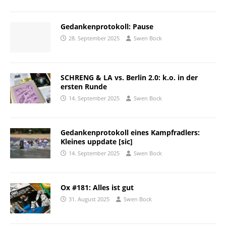
Gedankenprotokoll: Pause
28. September 2025
Swen Bock
SCHRENG & LA vs. Berlin 2.0: k.o. in der
ersten Runde
14. September 2025
Swen Bock
Gedankenprotokoll eines Kampfradlers:
Kleines uppdate [sic]
14. September 2025
Swen Bock
Ox #181: Alles ist gut
31. August 2025
Swen Bock