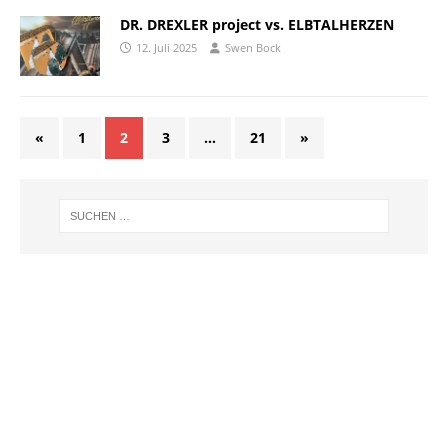
DR. DREXLER project vs. ELBTALHERZEN
12. Juli 2025
Swen Bock
«
1
2
3
…
21
»