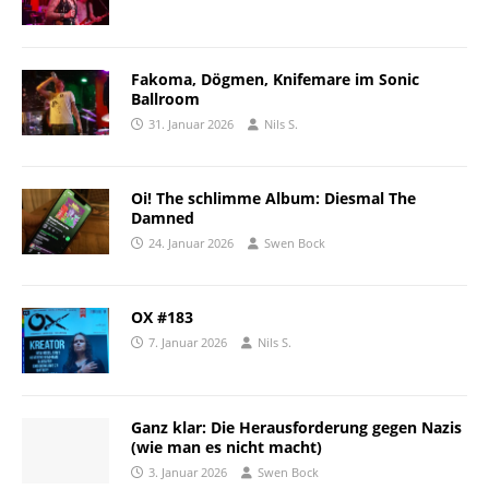
Fakoma, Dögmen, Knifemare im Sonic
Ballroom
31. Januar 2026
Nils S.
Oi! The schlimme Album: Diesmal The
Damned
24. Januar 2026
Swen Bock
OX #183
7. Januar 2026
Nils S.
Ganz klar: Die Herausforderung gegen Nazis
(wie man es nicht macht)
3. Januar 2026
Swen Bock