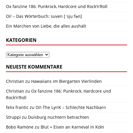
Ox fanzine 186: Punkrock, Hardcore und Rock’n’Roll
Oi! – Das Wörterbuch: suven [ˈsjuːfən]
Ein Märchen von Liebe, die alles aushält
KATEGORIEN
NEUESTE KOMMENTARE
Christian
zu
Hawaiians im Biergarten Vierlinden
Christian
zu
Ox fanzine 186: Punkrock, Hardcore und
Rock’n’Roll
felix frantic
zu
Oi!-The LyriK – Schlechte Nachbarn
Struppi
zu
Duisburg nüchtern betrachten
Bobo Ramöne
zu
Blut + Eisen an Karneval in Köln