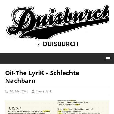
¬¬DUISBURCH
Oi!-The LyriK – Schlechte
Nachbarn
14. Mai 2026
Swen Bock