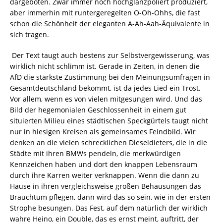
dargeboten. Zwar immer noch hochglanzpoliert produziert,
aber immerhin mit runtergeregelten O-Oh-Ohhs, die fast
schon die Schönheit der eleganten A-Ah-Aah-Äquivalente in
sich tragen.
Der Text taugt auch bestens zur Selbstvergewisserung, was
wirklich nicht schlimm ist. Gerade in Zeiten, in denen die
AfD die stärkste Zustimmung bei den Meinungsumfragen in
Gesamtdeutschland bekommt, ist da jedes Lied ein Trost.
Vor allem, wenn es von vielen mitgesungen wird. Und das
Bild der hegemonialen Geschlossenheit in einem gut
situierten Milieu eines städtischen Speckgürtels taugt nicht
nur in hiesigen Kreisen als gemeinsames Feindbild. Wir
denken an die vielen schrecklichen Dieseldieters, die in die
Städte mit ihren BMWs pendeln, die merkwürdigen
Kennzeichen haben und dort den knappen Lebensraum
durch ihre Karren weiter verknappen. Wenn die dann zu
Hause in ihren vergleichsweise großen Behausungen das
Brauchtum pflegen, dann wird das so sein, wie in der ersten
Strophe besungen. Das Fest, auf dem natürlich der wirklich
wahre Heino, ein Double, das es ernst meint, auftritt, der