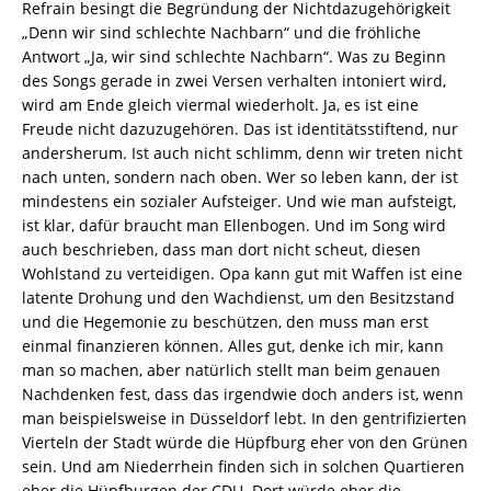
Refrain besingt die Begründung der Nichtdazugehörigkeit
„Denn wir sind schlechte Nachbarn“ und die fröhliche
Antwort „Ja, wir sind schlechte Nachbarn“. Was zu Beginn
des Songs gerade in zwei Versen verhalten intoniert wird,
wird am Ende gleich viermal wiederholt. Ja, es ist eine
Freude nicht dazuzugehören. Das ist identitätsstiftend, nur
andersherum. Ist auch nicht schlimm, denn wir treten nicht
nach unten, sondern nach oben. Wer so leben kann, der ist
mindestens ein sozialer Aufsteiger. Und wie man aufsteigt,
ist klar, dafür braucht man Ellenbogen. Und im Song wird
auch beschrieben, dass man dort nicht scheut, diesen
Wohlstand zu verteidigen. Opa kann gut mit Waffen ist eine
latente Drohung und den Wachdienst, um den Besitzstand
und die Hegemonie zu beschützen, den muss man erst
einmal finanzieren können. Alles gut, denke ich mir, kann
man so machen, aber natürlich stellt man beim genauen
Nachdenken fest, dass das irgendwie doch anders ist, wenn
man beispielsweise in Düsseldorf lebt. In den gentrifizierten
Vierteln der Stadt würde die Hüpfburg eher von den Grünen
sein. Und am Niederrhein finden sich in solchen Quartieren
eher die Hüpfburgen der CDU. Dort würde eher die