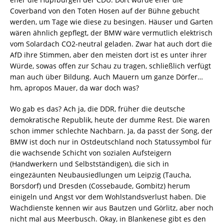
Coverband von den Toten Hosen auf der Bühne gebucht
werden, um Tage wie diese zu besingen. Häuser und Garten
wären ähnlich gepflegt, der BMW wäre vermutlich elektrisch
vom Solardach CO2-neutral geladen. Zwar hat auch dort die
AfD ihre Stimmen, aber den meisten dort ist es unter ihrer
Würde, sowas offen zur Schau zu tragen, schließlich verfügt
man auch über Bildung. Auch Mauern um ganze Dörfer…
hm, apropos Mauer, da war doch was?
Wo gab es das? Ach ja, die DDR, früher die deutsche
demokratische Republik, heute der dumme Rest. Die waren
schon immer schlechte Nachbarn. Ja, da passt der Song, der
BMW ist doch nur in Ostdeutschland noch Statussymbol für
die wachsende Schicht von sozialen Aufsteigern
(Handwerkern und Selbstständigen), die sich in
eingezäunten Neubausiedlungen um Leipzig (Taucha,
Borsdorf) und Dresden (Cossebaude, Gombitz) herum
einigeln und Angst vor dem Wohlstandsverlust haben. Die
Wachdienste kennen wir aus Bautzen und Görlitz, aber noch
nicht mal aus Meerbusch. Okay, in Blankenese gibt es den