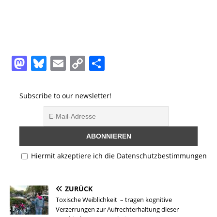
M
Bl
E
C
T
a
u
m
o
ei
st
e
ai
p
le
Subscribe to our newsletter!
o
s
l
y
n
d
k
Li
o
y
n
n
k
Hiermit akzeptiere ich die Datenschutzbestimmungen
ZURÜCK
Toxische Weiblichkeit – tragen kognitive
Verzerrungen zur Aufrechterhaltung dieser