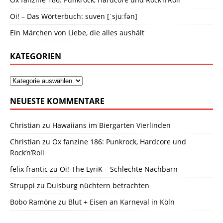
Oi! – Das Wörterbuch: suven [ˈsjuːfən]
Ein Märchen von Liebe, die alles aushält
KATEGORIEN
NEUESTE KOMMENTARE
Christian
zu
Hawaiians im Biergarten Vierlinden
Christian
zu
Ox fanzine 186: Punkrock, Hardcore und
Rock’n’Roll
felix frantic
zu
Oi!-The LyriK – Schlechte Nachbarn
Struppi
zu
Duisburg nüchtern betrachten
Bobo Ramöne
zu
Blut + Eisen an Karneval in Köln