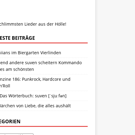
chlimmsten Lieder aus der Hölle!
ESTE BEITRÄGE
ians im Biergarten Vierlinden
end andere suven scheitern Kommando
ies am schönsten
anzine 186: Punkrock, Hardcore und
n’Roll
 Das Wörterbuch: suven [ˈsjuːfən]
ärchen von Liebe, die alles aushält
EGORIEN