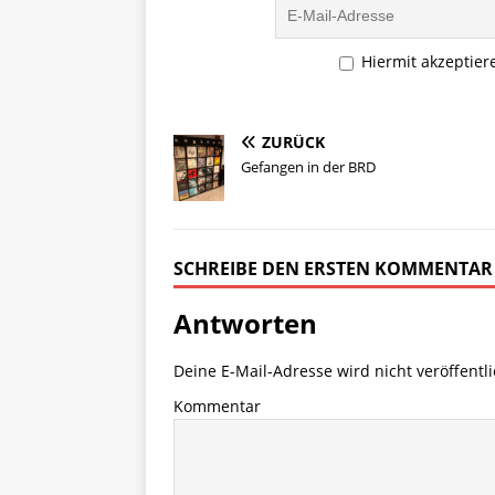
o
s
l
y
n
d
k
Li
o
y
n
Hiermit akzeptier
n
k
ZURÜCK
Gefangen in der BRD
SCHREIBE DEN ERSTEN KOMMENTAR
Antworten
Deine E-Mail-Adresse wird nicht veröffentli
Kommentar