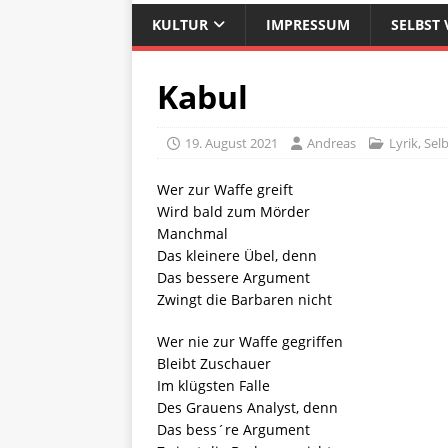
KULTUR
IMPRESSUM
SELBST 
Kabul
19. August 2021
Andreas
Lyrik
,
Selb
Wer zur Waffe greift
Wird bald zum Mörder
Manchmal
Das kleinere Übel, denn
Das bessere Argument
Zwingt die Barbaren nicht
Wer nie zur Waffe gegriffen
Bleibt Zuschauer
Im klügsten Falle
Des Grauens Analyst, denn
Das bess´re Argument