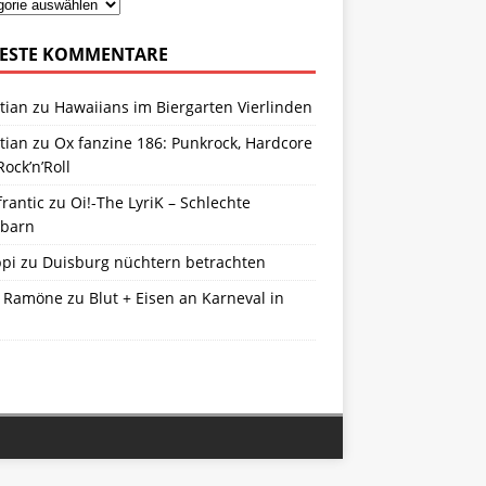
ESTE KOMMENTARE
tian
zu
Hawaiians im Biergarten Vierlinden
tian
zu
Ox fanzine 186: Punkrock, Hardcore
ock’n’Roll
frantic
zu
Oi!-The LyriK – Schlechte
barn
ppi
zu
Duisburg nüchtern betrachten
 Ramöne
zu
Blut + Eisen an Karneval in