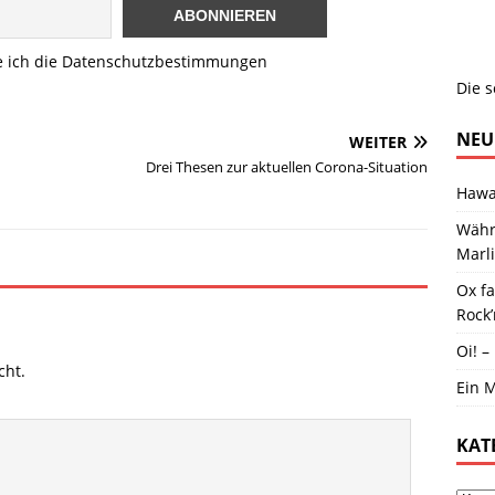
e ich die Datenschutzbestimmungen
Die s
NEU
WEITER
Drei Thesen zur aktuellen Corona-Situation
Hawai
Währ
Marl
Ox f
Rock’
Oi! –
cht.
Ein M
KAT