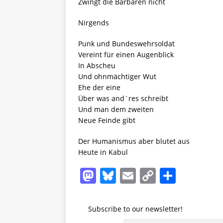
Zwingt die Barbaren nicht
Nirgends
Punk und Bundeswehrsoldat
Vereint für einen Augenblick
In Abscheu
Und ohnmächtiger Wut
Ehe der eine
Über was and´res schreibt
Und man dem zweiten
Neue Feinde gibt
Der Humanismus aber blutet aus
Heute in Kabul
M
Bl
E
C
T
a
u
m
o
ei
st
e
ai
p
le
Subscribe to our newsletter!