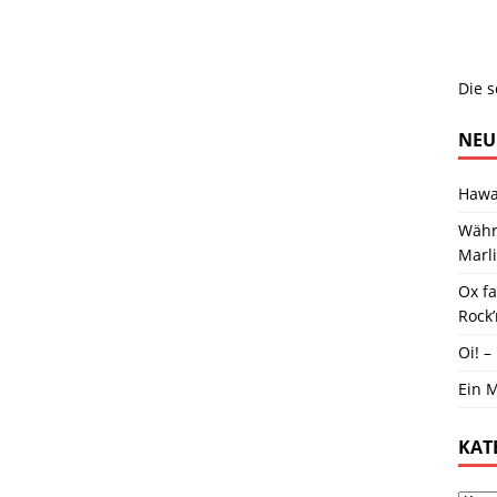
Die s
NEU
Hawai
Währ
Marl
Ox f
Rock’
Oi! –
Ein M
KAT