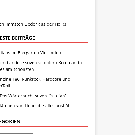
chlimmsten Lieder aus der Hölle!
ESTE BEITRÄGE
ians im Biergarten Vierlinden
end andere suven scheitern Kommando
ies am schönsten
anzine 186: Punkrock, Hardcore und
n’Roll
 Das Wörterbuch: suven [ˈsjuːfən]
ärchen von Liebe, die alles aushält
EGORIEN