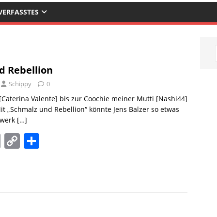
VERFASSTES
d Rebellion
Schippy
0
 [Caterina Valente] bis zur Coochie meiner Mutti [Nashi44]
Mit „Schmalz und Rebellion“ könnte Jens Balzer so etwas
dwerk
[…]
E
C
T
m
o
ei
ai
p
le
l
y
n
Li