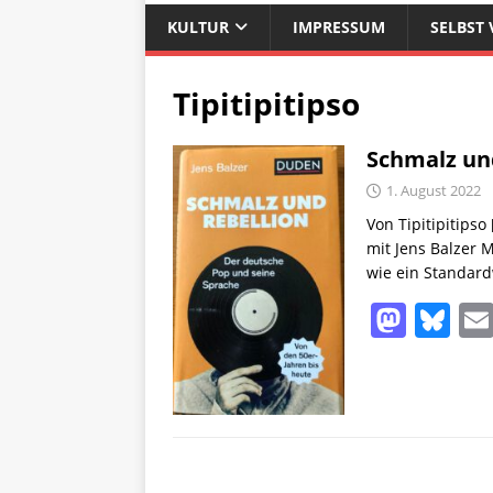
KULTUR
IMPRESSUM
SELBST 
Tipitipitipso
Schmalz un
1. August 2022
Von Tipitipitipso
mit Jens Balzer 
wie ein Standar
M
Bl
a
u
st
e
o
sk
d
y