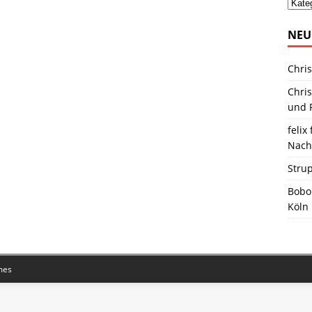
NEU
Chris
Chris
und R
felix 
Nach
Stru
Bobo
Köln
mes