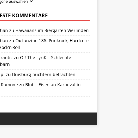
ESTE KOMMENTARE
tian
zu
Hawaiians im Biergarten Vierlinden
tian
zu
Ox fanzine 186: Punkrock, Hardcore
ock’n’Roll
frantic
zu
Oi!-The LyriK – Schlechte
barn
ppi
zu
Duisburg nüchtern betrachten
 Ramöne
zu
Blut + Eisen an Karneval in