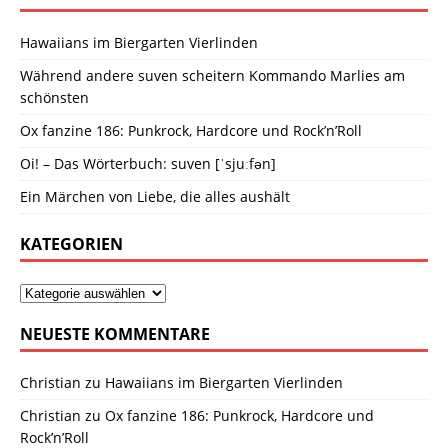
Hawaiians im Biergarten Vierlinden
Während andere suven scheitern Kommando Marlies am
schönsten
Ox fanzine 186: Punkrock, Hardcore und Rock’n’Roll
Oi! – Das Wörterbuch: suven [ˈsjuːfən]
Ein Märchen von Liebe, die alles aushält
KATEGORIEN
NEUESTE KOMMENTARE
Christian
zu
Hawaiians im Biergarten Vierlinden
Christian
zu
Ox fanzine 186: Punkrock, Hardcore und
Rock’n’Roll