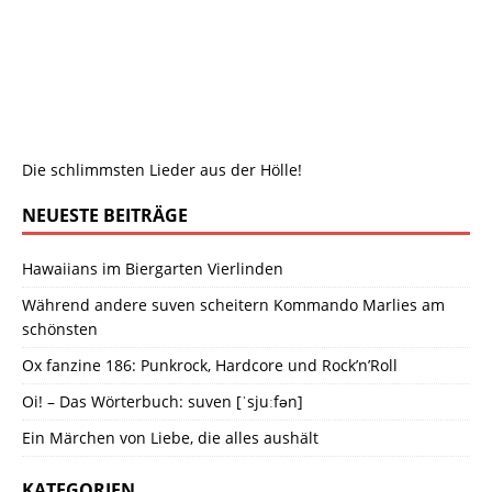
Die schlimmsten Lieder aus der Hölle!
NEUESTE BEITRÄGE
Hawaiians im Biergarten Vierlinden
Während andere suven scheitern Kommando Marlies am
schönsten
Ox fanzine 186: Punkrock, Hardcore und Rock’n’Roll
Oi! – Das Wörterbuch: suven [ˈsjuːfən]
Ein Märchen von Liebe, die alles aushält
KATEGORIEN