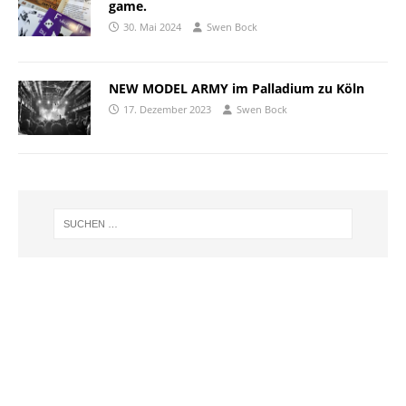
game.
30. Mai 2024
Swen Bock
NEW MODEL ARMY im Palladium zu Köln
17. Dezember 2023
Swen Bock