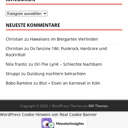
NEUESTE KOMMENTARE
Christian
zu
Hawaiians im Biergarten Vierlinden
Christian
zu
Ox fanzine 186: Punkrock, Hardcore und
Rock’n’Roll
felix frantic
zu
Oi!-The LyriK – Schlechte Nachbarn
Struppi
zu
Duisburg nüchtern betrachten
Bobo Ramöne
zu
Blut + Eisen an Karneval in Köln
Copyright © 2026 | WordPress Theme von
MH Themes
WordPress Cookie Hinweis von Real Cookie Banner