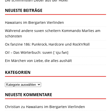
Die schlimmsten Lieder aus der Hölle!
NEUESTE BEITRÄGE
Hawaiians im Biergarten Vierlinden
Während andere suven scheitern Kommando Marlies am
schönsten
Ox fanzine 186: Punkrock, Hardcore und Rock’n’Roll
Oi! – Das Wörterbuch: suven [ˈsjuːfən]
Ein Märchen von Liebe, die alles aushält
KATEGORIEN
NEUESTE KOMMENTARE
Christian
zu
Hawaiians im Biergarten Vierlinden