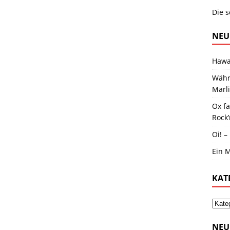
Die s
NEU
Hawai
Währ
Marl
Ox f
Rock’
Oi! –
Ein M
KAT
NEU