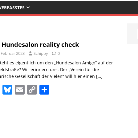
VERFASSTES
 Hundesalon reality check
. Februar 2023
Schippy
0
teht es eigentlich um den „Hundesalon Amigo“ auf der
ldstraße? Wir erinnern uns: Der „Verein für die
arische Gesellschaft der Vielen“ will hier einen
[…]
M
Bl
E
C
T
a
u
m
o
ei
st
e
ai
p
le
o
sk
l
y
n
d
y
Li