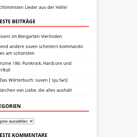
chlimmsten Lieder aus der Hölle!
ESTE BEITRÄGE
ians im Biergarten Vierlinden
end andere suven scheitern Kommando
ies am schönsten
anzine 186: Punkrock, Hardcore und
n’Roll
 Das Wörterbuch: suven [ˈsjuːfən]
ärchen von Liebe, die alles aushält
EGORIEN
ESTE KOMMENTARE