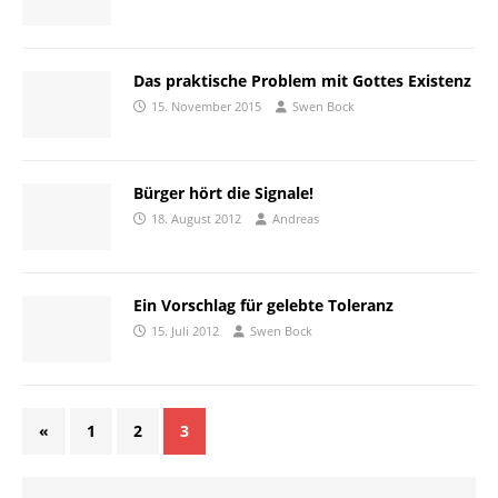
Das praktische Problem mit Gottes Existenz
15. November 2015
Swen Bock
Bürger hört die Signale!
18. August 2012
Andreas
Ein Vorschlag für gelebte Toleranz
15. Juli 2012
Swen Bock
«
1
2
3