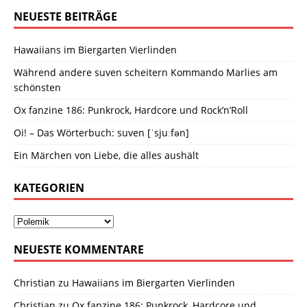
NEUESTE BEITRÄGE
Hawaiians im Biergarten Vierlinden
Während andere suven scheitern Kommando Marlies am
schönsten
Ox fanzine 186: Punkrock, Hardcore und Rock’n’Roll
Oi! – Das Wörterbuch: suven [ˈsjuːfən]
Ein Märchen von Liebe, die alles aushält
KATEGORIEN
NEUESTE KOMMENTARE
Christian
zu
Hawaiians im Biergarten Vierlinden
Christian
zu
Ox fanzine 186: Punkrock, Hardcore und