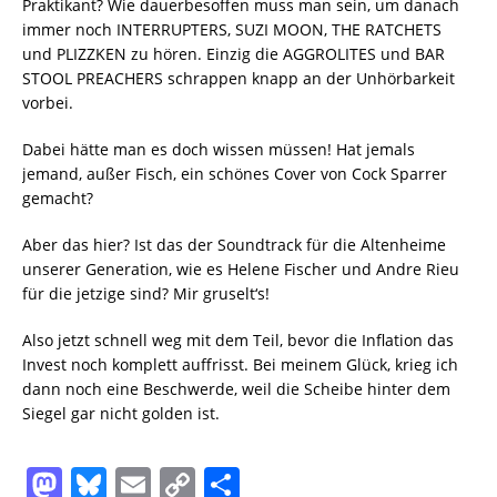
Praktikant? Wie dauerbesoffen muss man sein, um danach
immer noch INTERRUPTERS, SUZI MOON, THE RATCHETS
und PLIZZKEN zu hören. Einzig die AGGROLITES und BAR
STOOL PREACHERS schrappen knapp an der Unhörbarkeit
vorbei.
Dabei hätte man es doch wissen müssen! Hat jemals
jemand, außer Fisch, ein schönes Cover von Cock Sparrer
gemacht?
Aber das hier? Ist das der Soundtrack für die Altenheime
unserer Generation, wie es Helene Fischer und Andre Rieu
für die jetzige sind? Mir gruselt‘s!
Also jetzt schnell weg mit dem Teil, bevor die Inflation das
Invest noch komplett auffrisst. Bei meinem Glück, krieg ich
dann noch eine Beschwerde, weil die Scheibe hinter dem
Siegel gar nicht golden ist.
M
Bl
E
C
T