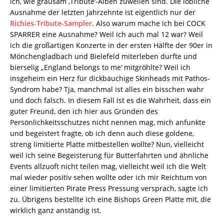
ich, wie grausam ‚Tribute‘-Alben zuweilen sind. Die löbliche
Ausnahme der letzten Jahrzehnte ist eigentlich nur der
Richies-Tribute-Sampler
. Also warum mache ich bei COCK
SPARRER eine Ausnahme? Weil ich auch mal 12 war? Weil
ich die großartigen Konzerte in der ersten Hälfte der 90er in
Mönchengladbach und Bielefeld miterleben durfte und
bierselig „England belongs to me‘ mitgröhlte? Weil ich
insgeheim ein Herz für dickbäuchige Skinheads mit Pathos-
Syndrom habe? Tja, manchmal ist alles ein bisschen wahr
und doch falsch. In diesem Fall ist es die Wahrheit, dass ein
guter Freund, den ich hier aus Gründen des
Persönlichkeitsschutzes nicht nennen mag, mich anfunkte
und begeistert fragte, ob ich denn auch diese goldene,
streng limitierte Platte mitbestellen wollte? Nun, vielleicht
weil ich seine Begeisterung für Butterfahrten und ähnliche
Events allzuoft nicht teilen mag, vielleicht weil ich die Welt
mal wieder positiv sehen wollte oder ich mir Reichtum von
einer limitierten Pirate Press Pressung versprach, sagte ich
zu. Übrigens bestellte ich eine Bishops Green Platte mit, die
wirklich ganz anständig ist.