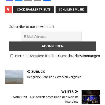
a
u
m
o
ei
st
e
ai
p
le
COCK SPARRER TRIBUTE
SCHLIMME MUSIK
o
s
l
y
n
d
k
Li
Subscribe to our newsletter!
o
y
n
n
k
Hiermit akzeptiere ich die Datenschutzbestimmungen
ZURÜCK
Der große Rebellion / Wacken Vergleich
WEITER
Wonk Unit – Die derzeit beste Band der Welt im
Interview