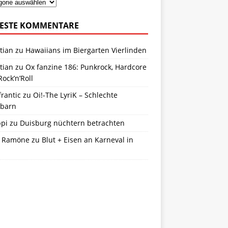
ESTE KOMMENTARE
tian
zu
Hawaiians im Biergarten Vierlinden
tian
zu
Ox fanzine 186: Punkrock, Hardcore
ock’n’Roll
frantic
zu
Oi!-The LyriK – Schlechte
barn
ppi
zu
Duisburg nüchtern betrachten
 Ramöne
zu
Blut + Eisen an Karneval in