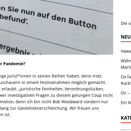
Die s
NEU
Hawai
Währ
er Pandemie?
Marl
ige Jurist*innen in seinen Reihen haben, denn trotz
Ox f
uschauern in einem Festivalrahmen möglich gemacht.
Rock’
t erlaubt. „Juristische Feinheiten, Verordnungslücken,
Oi! –
hwer investigativen Fragen zu diesem gelungen Coup nicht
nformation, denn ich bin nicht Bob Woodward sondern nur
Ein M
Hang zur Gästelistenerschleichung. Wir freuen uns
n ist.
KAT