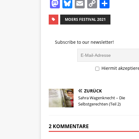
M
Bl
E
C
T
a
u
m
o
ei
st
e
ai
p
le
MOERS FESTIVAL 2021
o
s
l
y
n
d
k
Li
Subscribe to our newsletter!
o
y
n
n
k
Hiermit akzeptier
ZURÜCK
Sahra Wagenknecht – Die
Selbstgerechten (Teil 2)
2 KOMMENTARE