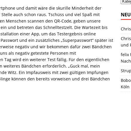
tphone und damit wäre die skurille Minderheit der
NEU
Stelle auch schon raus. Tschüss und viel Spaß mit
en Menschen scannen den QR-Code, geben unsere
ein und betreten das Schnelltestzelt. Die Wartezeit bis
Chris
stallation einer App, um das Testergebnis online
Chris
 Passwort und ein zusätzliches „Superpasswort“ später ist
und R
herweise negativ und wir bekommen dafür zwei Bändchen
 uns als negativ getestete Personen mit
felix 
Tag wird ein weiterer Test fällig. Für den eigentlichen
Nach
in weiteres Bändchen erforderlich. „Guck mal, mein
Stru
ende Witz. Ein Impfausweis mit zwei gültigen Impfungen
fplinge können den bereits vorweisen und drei Bändchen
Bobo
Köln