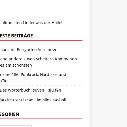
chlimmsten Lieder aus der Hölle!
ESTE BEITRÄGE
ians im Biergarten Vierlinden
end andere suven scheitern Kommando
ies am schönsten
anzine 186: Punkrock, Hardcore und
n’Roll
 Das Wörterbuch: suven [ˈsjuːfən]
ärchen von Liebe, die alles aushält
EGORIEN