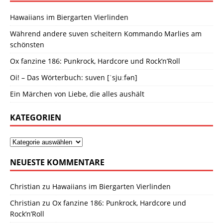
Hawaiians im Biergarten Vierlinden
Während andere suven scheitern Kommando Marlies am
schönsten
Ox fanzine 186: Punkrock, Hardcore und Rock’n’Roll
Oi! – Das Wörterbuch: suven [ˈsjuːfən]
Ein Märchen von Liebe, die alles aushält
KATEGORIEN
NEUESTE KOMMENTARE
Christian
zu
Hawaiians im Biergarten Vierlinden
Christian
zu
Ox fanzine 186: Punkrock, Hardcore und
Rock’n’Roll