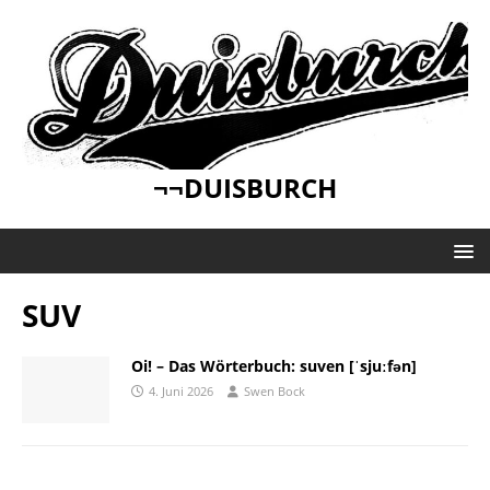
¬¬DUISBURCH
SUV
Oi! – Das Wörterbuch: suven [ˈsjuːfən]
4. Juni 2026
Swen Bock