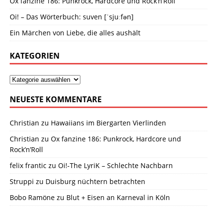
Ox fanzine 186: Punkrock, Hardcore und Rock’n’Roll
Oi! – Das Wörterbuch: suven [ˈsjuːfən]
Ein Märchen von Liebe, die alles aushält
KATEGORIEN
NEUESTE KOMMENTARE
Christian
zu
Hawaiians im Biergarten Vierlinden
Christian
zu
Ox fanzine 186: Punkrock, Hardcore und
Rock’n’Roll
felix frantic
zu
Oi!-The LyriK – Schlechte Nachbarn
Struppi
zu
Duisburg nüchtern betrachten
Bobo Ramöne
zu
Blut + Eisen an Karneval in Köln