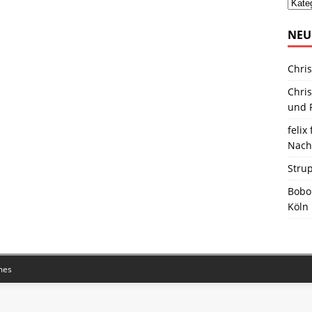
NEU
Chris
Chris
und R
felix 
Nach
Stru
Bobo
Köln
mes