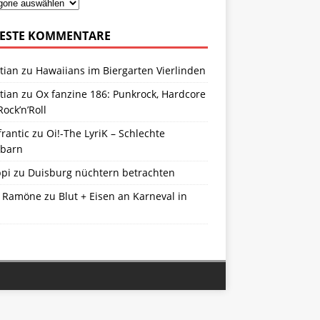
ESTE KOMMENTARE
tian
zu
Hawaiians im Biergarten Vierlinden
tian
zu
Ox fanzine 186: Punkrock, Hardcore
ock’n’Roll
frantic
zu
Oi!-The LyriK – Schlechte
barn
ppi
zu
Duisburg nüchtern betrachten
 Ramöne
zu
Blut + Eisen an Karneval in