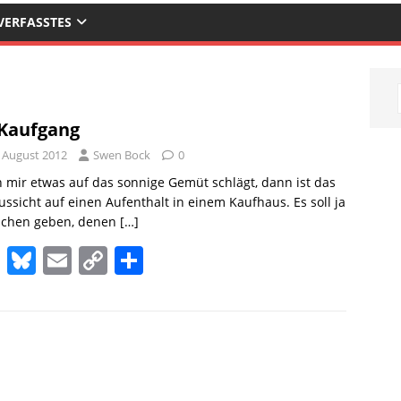
VERFASSTES
Kaufgang
. August 2012
Swen Bock
0
mir etwas auf das sonnige Gemüt schlägt, dann ist das
ussicht auf einen Aufenthalt in einem Kaufhaus. Es soll ja
chen geben, denen
[…]
M
Bl
E
C
T
a
u
m
o
ei
st
e
ai
p
le
o
sk
l
y
n
d
y
Li