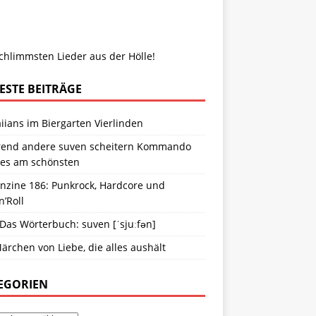
chlimmsten Lieder aus der Hölle!
ESTE BEITRÄGE
ians im Biergarten Vierlinden
end andere suven scheitern Kommando
ies am schönsten
anzine 186: Punkrock, Hardcore und
n’Roll
 Das Wörterbuch: suven [ˈsjuːfən]
ärchen von Liebe, die alles aushält
EGORIEN