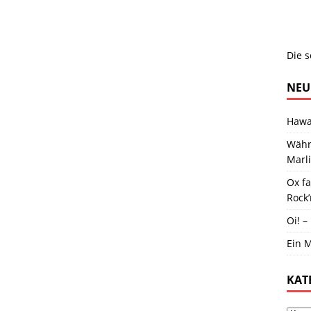
Die s
NEU
Hawai
Währ
Marl
Ox f
Rock’
Oi! –
Ein M
KAT