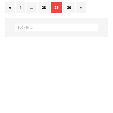
«
1
…
28
29
30
»