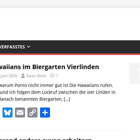
VERFASSTES
aiians im Biergarten Vierlinden
 Juni 2026
Swen Bock
1
arum Porno nicht immer gut ist Die Hawaiians rufen,
und ich folgen dem Lockruf zwischen die vier Linden in
danach benannten Biergarten,
[…]
M
Bl
E
C
T
a
u
m
o
ei
st
e
ai
p
le