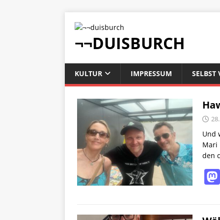
¬¬DUISBURCH
KULTUR
IMPRESSUM
SELBST 
Haw
28.
Und w
Mari 
den 