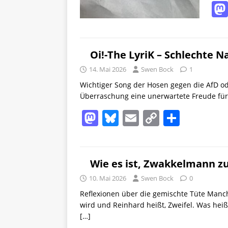
Oi!-The LyriK – Schlechte 
14. Mai 2026
Swen Bock
1
Wichtiger Song der Hosen gegen die AfD o
Überraschung eine unerwartete Freude für
M
Bl
E
C
T
a
u
m
o
ei
st
e
ai
p
le
o
sk
l
y
n
Wie es ist, Zwakkelmann zu
d
y
Li
10. Mai 2026
Swen Bock
0
o
n
Reflexionen über die gemischte Tüte Man
wird und Reinhard heißt, Zweifel. Was hei
n
k
[…]