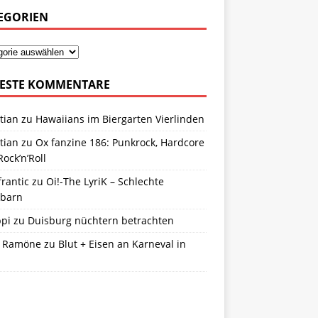
EGORIEN
ESTE KOMMENTARE
tian
zu
Hawaiians im Biergarten Vierlinden
tian
zu
Ox fanzine 186: Punkrock, Hardcore
ock’n’Roll
frantic
zu
Oi!-The LyriK – Schlechte
barn
ppi
zu
Duisburg nüchtern betrachten
 Ramöne
zu
Blut + Eisen an Karneval in