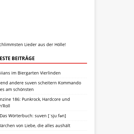
chlimmsten Lieder aus der Hölle!
ESTE BEITRÄGE
ians im Biergarten Vierlinden
end andere suven scheitern Kommando
ies am schönsten
anzine 186: Punkrock, Hardcore und
n’Roll
 Das Wörterbuch: suven [ˈsjuːfən]
ärchen von Liebe, die alles aushält