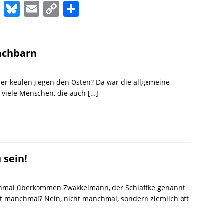
M
Bl
E
C
T
a
u
m
o
ei
st
e
ai
p
le
o
sk
l
y
n
Nachbarn
d
y
Li
o
n
der keulen gegen den Osten? Da war die allgemeine
 viele Menschen, die auch
[…]
n
k
 sein!
chmal überkommen Zwakkelmann, der Schlaffke genannt
ßt manchmal? Nein, nicht manchmal, sondern ziemlich oft