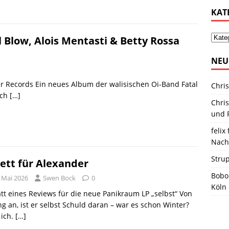
KAT
 Blow, Alois Mentasti & Betty Rossa
NEU
r Records Ein neues Album der walisischen Oi-Band Fatal
Chris
uch
[…]
Chris
und R
felix 
Nach
Stru
ett für Alexander
Bobo
. Mai 2026
Swen Bock
0
Köln
tt eines Reviews für die neue Panikraum LP „selbst“ Von
g an, ist er selbst Schuld daran – war es schon Winter?
 ich.
[…]