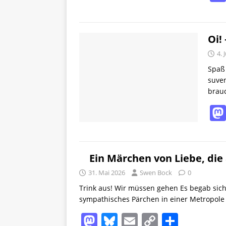
Oi!
4. 
Spaß 
suven
brau
Ein Märchen von Liebe, die 
31. Mai 2026
Swen Bock
0
Trink aus! Wir müssen gehen Es begab sich e
sympathisches Pärchen in einer Metropol
M
Bl
E
C
T