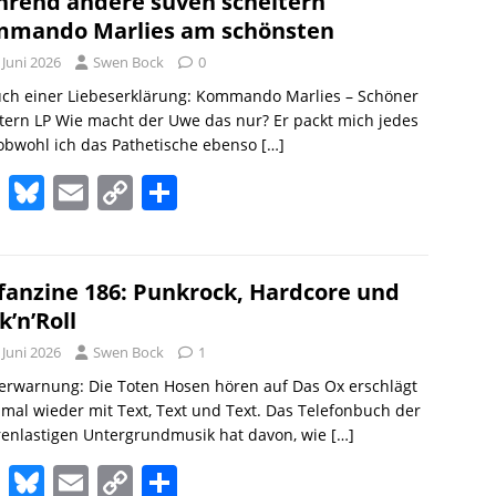
o
sk
l
y
n
rend andere suven scheitern
mando Marlies am schönsten
d
y
Li
 Juni 2026
Swen Bock
0
o
n
uch einer Liebeserklärung: Kommando Marlies – Schöner
n
k
tern LP Wie macht der Uwe das nur? Er packt mich jedes
obwohl ich das Pathetische ebenso
[…]
M
Bl
E
C
T
a
u
m
o
ei
st
e
ai
p
le
o
sk
l
y
n
fanzine 186: Punkrock, Hardcore und
k’n’Roll
d
y
Li
 Juni 2026
Swen Bock
1
o
n
erwarnung: Die Toten Hosen hören auf Das Ox erschlägt
n
k
mal wieder mit Text, Text und Text. Das Telefonbuch der
renlastigen Untergrundmusik hat davon, wie
[…]
M
Bl
E
C
T