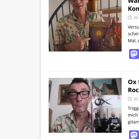
Wäh
Kom
20.
Vers
schei
Mal, 
Ox 
Roc
20.
Trigg
mich 
gitar