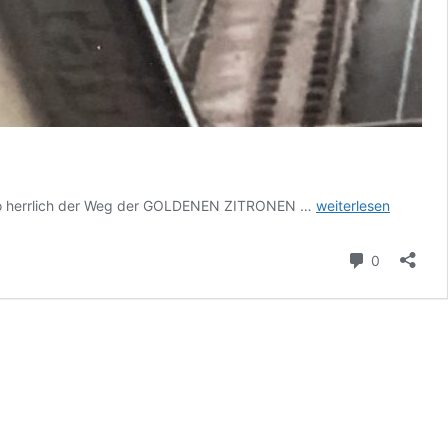
DR.
n so herrlich der Weg der GOLDENEN ZITRONEN …
weiterlesen
DREXLER
project
Kommenta
0
vs.
ELBTALHERZEN